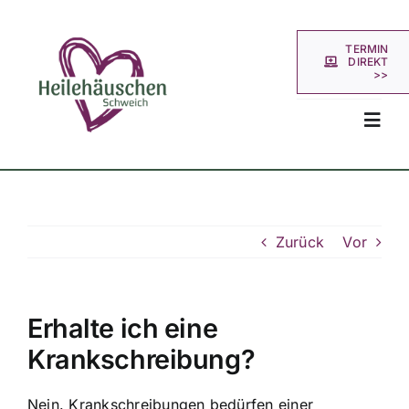
Zum
Inhalt
TERMIN
springen
DIREKT
>>
Toggl
Navig
Startseite
Zurück
Vor
Über uns
Leistungen
Erhalte ich eine
Krankschreibung?
Blog
Nein. Krankschreibungen bedürfen einer