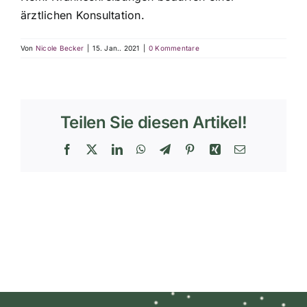
ärztlichen Konsultation.
Veranstaltungen
Von
Nicole Becker
|
15. Jan.. 2021
|
0 Kommentare
Kontakt
Info
Teilen Sie diesen Artikel!
Facebook
X
LinkedIn
WhatsApp
Telegram
Pinterest
Xing
E-
Mail