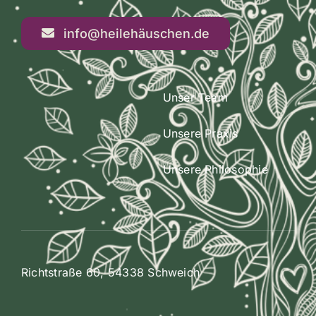
info@heilehäuschen.de
Unser Team
Unsere Praxis
Unsere Philosophie
Kundenbewertungen und Erfahrungen zu
Richtstraße 60, 54338 Schweich
NicoleBecker
SEHR GUT
%
100