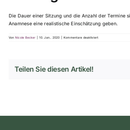
Die Dauer einer Sitzung und die Anzahl der Termine s
Anamnese eine realistische Einschätzung geben.
für
Von
Nicole Becker
|
10. Jan.. 2020
|
Kommentare deaktiviert
Wie
lange
dauert
eine
Behandlung
Teilen Sie diesen Artikel!
und
wie
viele
Sitzungen
brauche
ich?