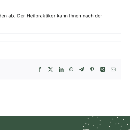
den ab. Der Heilpraktiker kann Ihnen nach der
Facebook
X
LinkedIn
WhatsApp
Telegram
Pinterest
Xing
E-
Mail
Kundenbewertungen und Erfahrungen zu