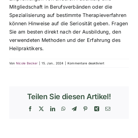
Mitgliedschaft in Berufsverbänden oder die
Veranstaltungen
Spezialisierung auf bestimmte Therapieverfahren
können Hinweise auf die Seriosität geben. Fragen
Kontakt
Sie am besten direkt nach der Ausbildung, den
verwendeten Methoden und der Erfahrung des
Heilpraktikers.
Info
für
Von
Nicole Becker
|
15. Jan.. 2024
|
Kommentare deaktiviert
Wie
finde
ich
einen
seriösen
Teilen Sie diesen Artikel!
Heilpraktiker?
Facebook
X
LinkedIn
WhatsApp
Telegram
Pinterest
Xing
E-
Mail