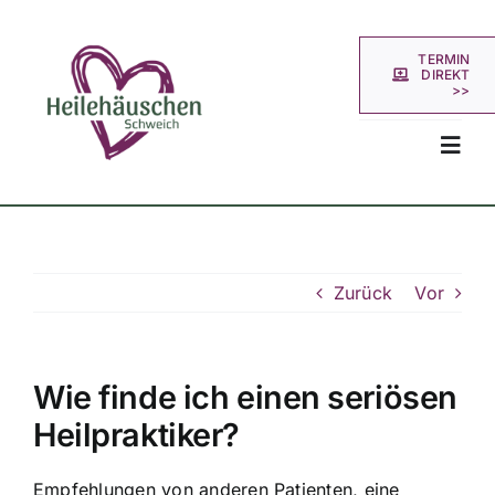
Zum
Inhalt
TERMIN
springen
DIREKT
>>
Toggl
Navig
Startseite
Zurück
Vor
Über uns
Leistungen
Wie finde ich einen seriösen
Heilpraktiker?
Blog
Empfehlungen von anderen Patienten, eine