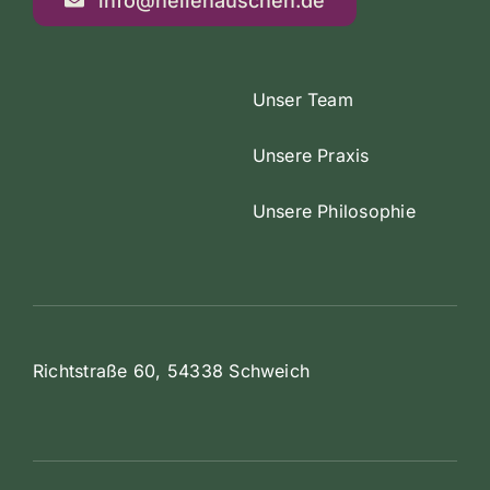
info@heilehäuschen.de
Unser Team
Unsere Praxis
Unsere Philosophie
Kundenbewertungen und Erfahrungen zu
Richtstraße 60, 54338 Schweich
NicoleBecker
SEHR GUT
%
100
Empfehlungen auf
ProvenExpert.com
5,00
/
4,88